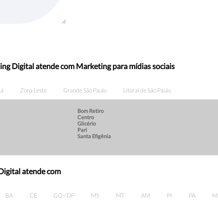
ng Digital atende com Marketing para mídias sociais
ul
Zona Leste
Grande São Paulo
Litoral de São Paulo
Bom Retiro
Centro
Glicério
Pari
Santa Efigênia
Digital atende com
BA
CE
GO / DF
MS
MT
AM
PI
PA
M