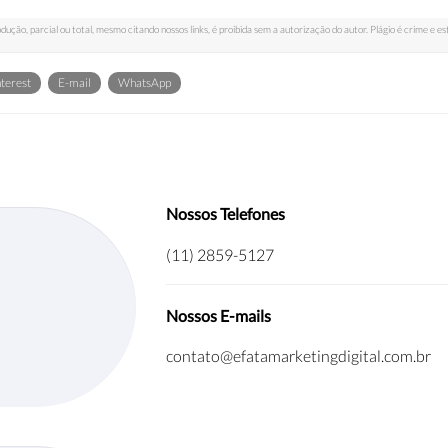
odução, parcial ou total, mesmo citando nossos links, é proibida sem a autorização do autor. Plágio é crime e es
terest
E-mail
WhatsApp
Nossos Telefones
(11) 2859-5127
Nossos E-mails
contato@efatamarketingdigital.com.br