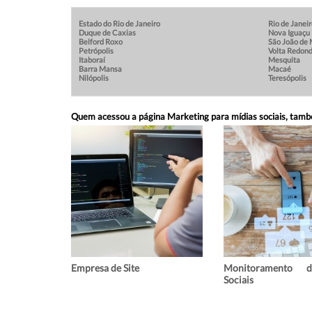
Estado do Rio de Janeiro
Rio de Janei
Duque de Caxias
Nova Iguaçu
Belford Roxo
São João de 
Petrópolis
Volta Redon
Itaboraí
Mesquita
Barra Mansa
Macaé
Nilópolis
Teresópolis
Quem acessou a página Marketing para mídias sociais, tam
Empresa de Site
Monitoramento 
Sociais