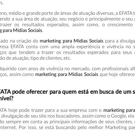
s.
o, médio e grande porte de áreas de atuação diversas, a EFATA
dendo a sua área de atuação, seu negócio e principalmente o seu 
razer os resultados esperados, assim como, o crescimento
 para Mídias Sociais
.
tado na criação do
marketing para Mídias Sociais
para a divulg
presa EFATA conta com uma ampla experiência e vivência no s
ços que tendem a trazer os resultados esperados para seus c
 de atuação, tipo de clientes, etc.
uirido com anos de vivência no mercado, com profissionais a
viços, assim como
marketing para Mídias Sociais
que hoje oferec
EFATA pode oferecer para quem está em busca de um s
nível?
ATA hoje pode trazer para a sua empresa com o
marketing par
a divulgação de seu site nos buscadores, assim como o Google, ela
do sempre em conta as principais informações de seus clientes,
internet. Por isso, se está buscando pelo melhor Marketing pa