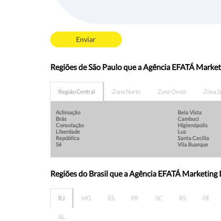
Enviar
Regiões de São Paulo que a Agência EFATÁ Marketi
Região Central
Zona Norte
Zona Oeste
Zona S
Aclimação
Bela Vista
Brás
Cambuci
Consolação
Higienópolis
Liberdade
Luz
República
Santa Cecília
Sé
Vila Buarque
Regiões do Brasil que a Agência EFATÁ Marketing 
RJ
MG
ES
PR
SC
RS
PE
AL