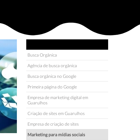
INFORMAÇÕES
Busca Orgânica
Agência de busca orgânica
Busca orgânica no Google
Primeira página do Google
Empresa de marketing digital em
Guarulhos
Criação de sites em Guarulhos
Empresa de criação de sites
Marketing para mídias sociais