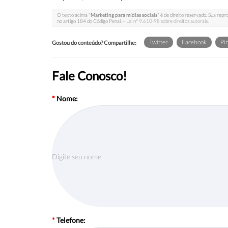
O texto acima "
Marketing para mídias sociais
" é de direito reservado. Sua repr
no artigo 184 do Código Penal. –
Lei n° 9.610-98 sobre direitos autorais
.
Twitter
Facebook
Pin
Gostou do conteúdo? Compartilhe:
Fale Conosco!
*
Nome:
*
Telefone: