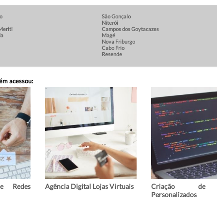
ro
São Gonçalo
Niterói
Meriti
Campos dos Goytacazes
da
Magé
Nova Friburgo
Cabo Frio
Resende
bém acessou:
de Redes
Agência Digital Lojas Virtuais
Criação de 
Personalizados