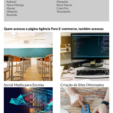
Itaboraí
Mesquita
Nova Friburgo
Barra Mansa
Macaé
Cabo Frio
Nilópolis
Teresópolis
Resende
Quem acessou a página Agência Para E-commerce, também acessou:
Social Media para Escolas
Criação de Sites Otimizados