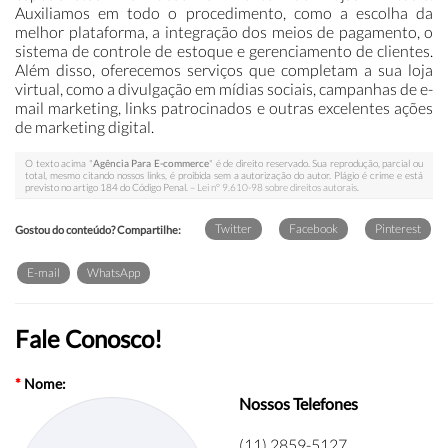
Auxiliamos em todo o procedimento, como a escolha da
melhor plataforma, a integração dos meios de pagamento, o
sistema de controle de estoque e gerenciamento de clientes.
Além disso, oferecemos serviços que completam a sua loja
virtual, como a divulgação em mídias sociais, campanhas de e-
mail marketing, links patrocinados e outras excelentes ações
de marketing digital.
O texto acima "
Agência Para E-commerce
" é de direito reservado. Sua reprodução, parcial ou
total, mesmo citando nossos links, é proibida sem a autorização do autor. Plágio é crime e está
previsto no artigo 184 do Código Penal. –
Lei n° 9.610-98 sobre direitos autorais
.
Twitter
Facebook
Pinterest
Gostou do conteúdo? Compartilhe:
E-mail
WhatsApp
Fale Conosco!
*
Nome:
Nossos Telefones
(11) 2859-5127