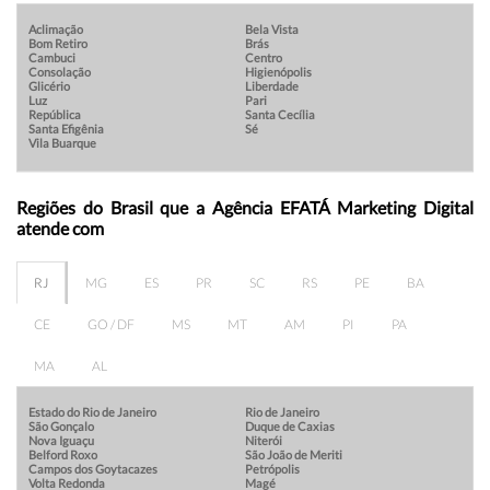
Aclimação
Bela Vista
Bom Retiro
Brás
Cambuci
Centro
Consolação
Higienópolis
Glicério
Liberdade
Luz
Pari
República
Santa Cecília
Santa Efigênia
Sé
Vila Buarque
Regiões do Brasil que a Agência EFATÁ Marketing Digital
atende com
RJ
MG
ES
PR
SC
RS
PE
BA
CE
GO / DF
MS
MT
AM
PI
PA
MA
AL
Estado do Rio de Janeiro
Rio de Janeiro
São Gonçalo
Duque de Caxias
Nova Iguaçu
Niterói
Belford Roxo
São João de Meriti
Campos dos Goytacazes
Petrópolis
Volta Redonda
Magé