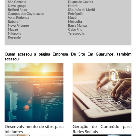
São Gonçalo
Duque de Caxias
Nova Iguaçu
Niterói
Belford Roxo
São João de Meriti
Campos dos Goytacazes
Petrópolis
Volta Redonda
Magé
Itaboraí
Mesquita
Nova Friburgo
Barra Mansa
Macaé
Cabo Frio
Nilópolis
Teresópolis
Resende
Quem acessou a página Empresa De Site Em Guarulhos, também
acessou:
Desenvolvimento de sites para
Geração de Conteúdo para
iniciantes
Redes Sociais