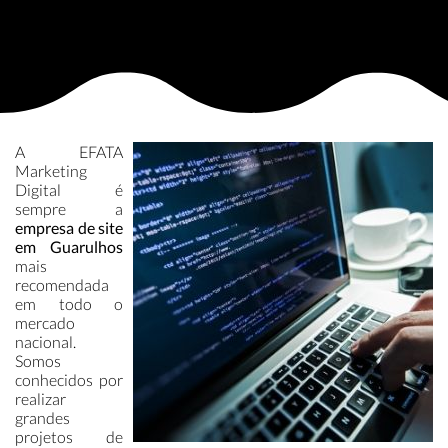
A EFATA
Marketing
Digital é
sempre a
empresa de site
em Guarulhos
mais
recomendada
em todo o
mercado
nacional.
Somos
conhecidos por
realizar
grandes
projetos de