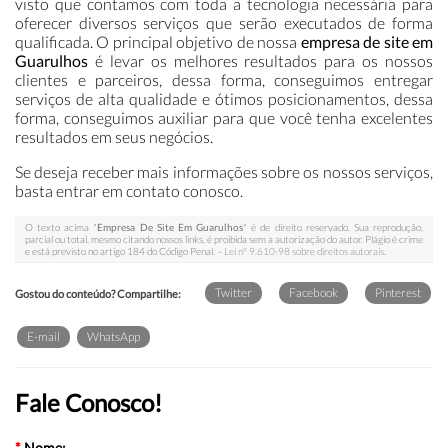
visto que contamos com toda a tecnologia necessária para
oferecer diversos serviços que serão executados de forma
qualificada. O principal objetivo de nossa
empresa de site em
Guarulhos
é levar os melhores resultados para os nossos
clientes e parceiros, dessa forma, conseguimos entregar
serviços de alta qualidade e ótimos posicionamentos, dessa
forma, conseguimos auxiliar para que você tenha excelentes
resultados em seus negócios.
Se deseja receber mais informações sobre os nossos serviços,
basta entrar em contato conosco.
O texto acima "
Empresa De Site Em Guarulhos
" é de direito reservado. Sua reprodução,
parcial ou total, mesmo citando nossos links, é proibida sem a autorização do autor. Plágio é crime
e está previsto no artigo 184 do Código Penal. –
Lei n° 9.610-98 sobre direitos autorais
.
Twitter
Facebook
Pinterest
Gostou do conteúdo? Compartilhe:
E-mail
WhatsApp
Fale Conosco!
*
Nome: