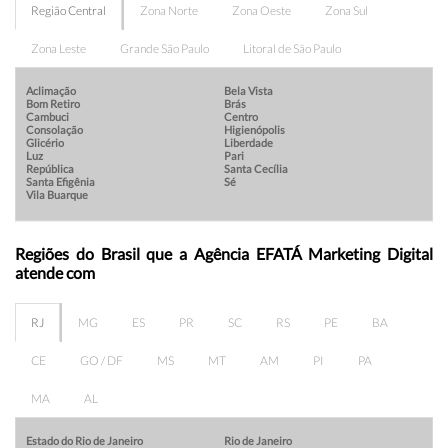
Região Central
Zona Norte
Zona Oeste
Zona Sul
Zona Leste
Grande São Paulo
Litoral de São Paulo
Aclimação
Bela Vista
Bom Retiro
Brás
Cambuci
Centro
Consolação
Higienópolis
Glicério
Liberdade
Luz
Pari
República
Santa Cecília
Santa Efigênia
Sé
Vila Buarque
Regiões do Brasil que a Agência EFATÁ Marketing Digital
atende com
RJ
MG
ES
PR
SC
RS
PE
BA
CE
GO / DF
MS
MT
AM
PI
PA
MA
AL
Estado do Rio de Janeiro
Rio de Janeiro