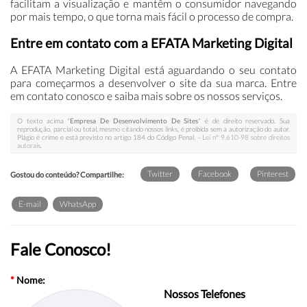
facilitam a visualização e mantêm o consumidor navegando
por mais tempo, o que torna mais fácil o processo de compra.
Entre em contato com a EFATA Marketing Digital
A EFATA Marketing Digital está aguardando o seu contato
para começarmos a desenvolver o site da sua marca. Entre
em contato conosco e saiba mais sobre os nossos serviços.
O texto acima "
Empresa De Desenvolvimento De Sites
" é de direito reservado. Sua
reprodução, parcial ou total, mesmo citando nossos links, é proibida sem a autorização do autor.
Plágio é crime e está previsto no artigo 184 do Código Penal. –
Lei n° 9.610-98 sobre direitos
autorais
.
Twitter
Facebook
Pinterest
Gostou do conteúdo? Compartilhe:
E-mail
WhatsApp
Fale Conosco!
*
Nome:
Nossos Telefones