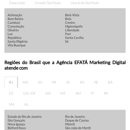
Zona Leste
Grande São Paulo
Litoral de São Paulo
Aclimação
Bela Vista
Bom Retiro
Brás
Cambuci
Centro
Consolação
Higienópolis
Glicério
Liberdade
Luz
Pari
República
Santa Cecília
Santa Efigênia
Sé
Vila Buarque
Regiões do Brasil que a Agência EFATÁ Marketing Digital
atende com
RJ
MG
ES
PR
SC
RS
PE
BA
CE
GO / DF
MS
MT
AM
PI
PA
MA
AL
Estado do Rio de Janeiro
Rio de Janeiro
São Gonçalo
Duque de Caxias
Nova Iguaçu
Niterói
Belford Roxo
São João de Meriti