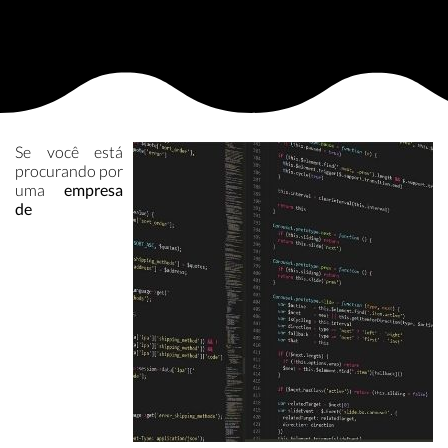
Se você está
procurando por
uma
empresa
de